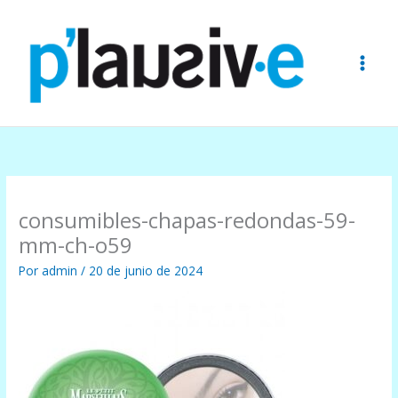
Ir
al
contenido
consumibles-chapas-redondas-59-
mm-ch-o59
Por
admin
/
20 de junio de 2024